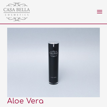
Nav
ein
Aloe Vera